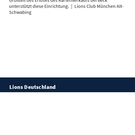
unterstützt diese Einrichtung.
|
Lions Club München Alt-
Schwabing
Lions Deutschland
Kontakt
Impressum
Datenschutz
Cookies
© Lions Deutschland, München-Alt-Schwabing