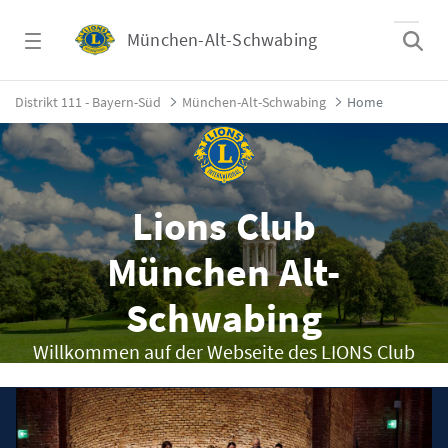
Zum Hauptinhalt springen
München-Alt-Schwabing
Home - München-Alt-Schwabing
Distrikt 111 - Bayern-Süd
München-Alt-Schwabing
Home
Lions Club
München Alt-
Schwabing
Willkommen auf der Webseite des LIONS Club
München Alt-Schwabing