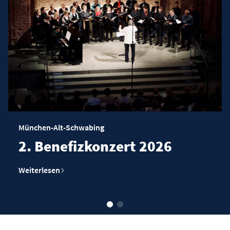
-Alt-Schwabing
München-Al
enefizkonzert 2026
Feier 
Jubil
esen
Weiterlesen